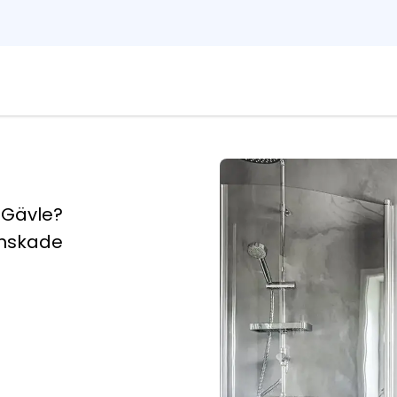
 Gävle?
anskade