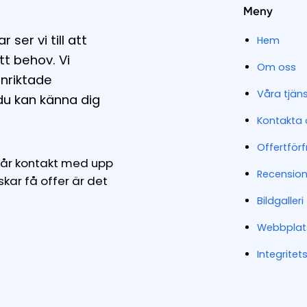
Meny
er vi till att
Hem
tt behov. Vi
Om oss
nriktade
Våra tjäns
du kan känna dig
Kontakta 
Offertför
u får kontakt med upp
Recension
kar få offer är det
Bildgalleri
Webbplat
Integritet