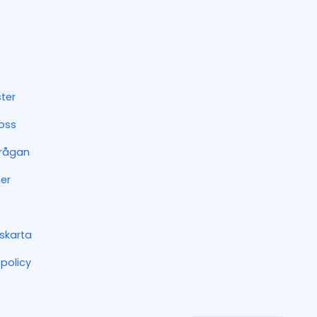
ter
oss
frågan
er
skarta
spolicy